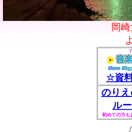
岡崎
T
☆資
のりえ
ルー
初めての方も